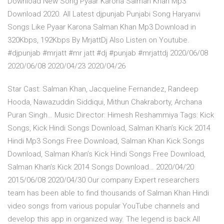
Download New Song Pyaar Karona Salman Khan Mp3
Download 2020. All Latest djpunjab Punjabi Song Haryanvi
Songs Like Pyaar Karona Salman Khan Mp3 Download in
320Kbps, 192Kbps By MrjattDj Also Listen on Youtube.
#djpunjab #mrjatt #mr jatt #dj #punjab #mrjattdj 2020/06/08
2020/06/08 2020/04/23 2020/04/26
Star Cast: Salman Khan, Jacqueline Fernandez, Randeep
Hooda, Nawazuddin Siddiqui, Mithun Chakraborty, Archana
Puran Singh… Music Director: Himesh Reshammiya Tags: Kick
Songs, Kick Hindi Songs Download, Salman Khan’s Kick 2014
Hindi Mp3 Songs Free Download, Salman Khan Kick Songs
Download, Salman Khan’s Kick Hindi Songs Free Download,
Salman Khan’s Kick 2014 Songs Download… 2020/04/20
2015/06/08 2020/04/30 Our company Expert researchers
team has been able to find thousands of Salman Khan Hindi
video songs from various popular YouTube channels and
develop this app in organized way. The legend is back All