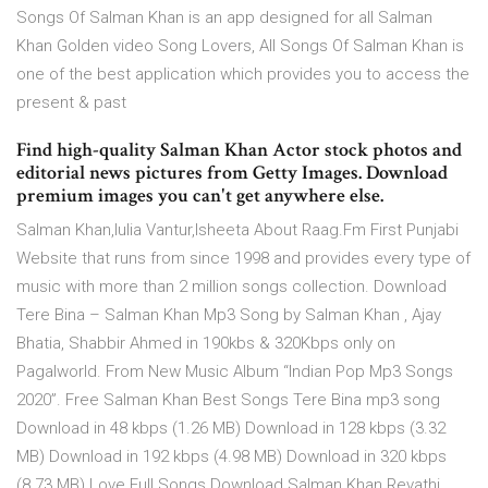
Songs Of Salman Khan is an app designed for all Salman
Khan Golden video Song Lovers, All Songs Of Salman Khan is
one of the best application which provides you to access the
present & past
Find high-quality Salman Khan Actor stock photos and
editorial news pictures from Getty Images. Download
premium images you can't get anywhere else.
Salman Khan,Iulia Vantur,Isheeta About Raag.Fm First Punjabi
Website that runs from since 1998 and provides every type of
music with more than 2 million songs collection. Download
Tere Bina – Salman Khan Mp3 Song by Salman Khan , Ajay
Bhatia, Shabbir Ahmed in 190kbs & 320Kbps only on
Pagalworld. From New Music Album “Indian Pop Mp3 Songs
2020”. Free Salman Khan Best Songs Tere Bina mp3 song
Download in 48 kbps (1.26 MB) Download in 128 kbps (3.32
MB) Download in 192 kbps (4.98 MB) Download in 320 kbps
(8.73 MB) Love Full Songs Download Salman Khan Revathi