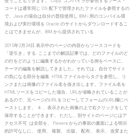
使うこともできます。 Copy. コンパイラが参照するソース・
コードは通常同じ OS 配下で管理されたファイルを参照するの
で、Java の場合は自分の普段使用し IBM i 用のコンパイル環
境および実行環境を Oracle のサイトからダウンロードするこ
とはできませんが、IBM から提供されている
2015年2月24日 表示中のページの内容からソースコードを
「逆引き」する. ここまでの解説記事では、どのファイルのど
の行をどのように編集するかがわかっている例をベースに、
テーマの編集を解説してきました。それでは、自分でサイト
の気になる部分を編集 HTMLファイルからタグを参照し、リ
ンクまたは画像のファイル名を抜き出します。ファイル名を
HTMLソースをコピーした場合、URLが省略されていることが
あるので、元ページのURLをコピーしてフォームのURL欄にペ
ーストします。 ４． 表示された画像の上で右クリックをして
保存することができます。 ただし、別サイトのページにはア
クセス不可. は全部を、 Flexera からの事前の書面による明示
的許可なしに、 使用、 複製、 出版、 配布、 表示、 改変また