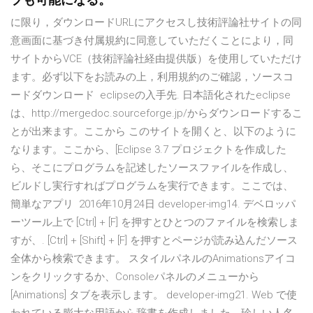
プも可能になる。
に限り，ダウンロードURLにアクセスし技術評論社サイトの同
意画面に基づき付属規約に同意していただくことにより，同
サイトからVCE（技術評論社経由提供版）を使用していただけ
ます。必ず以下をお読みの上，利用規約のご確認，ソースコ
ードダウンロード eclipseの入手先. 日本語化されたeclipse
は、http://mergedoc.sourceforge.jp/からダウンロードするこ
とが出来ます。ここから このサイトを開くと、以下のように
なります。ここから、[Eclipse 3.7 プロジェクトを作成した
ら、そこにプログラムを記述したソースファイルを作成し、
ビルドし実行すればプログラムを実行できます。ここでは、
簡単なアプリ 2016年10月24日 developer-img14. デベロッパ
ーツール上で [Ctrl] + [F] を押すとひとつのファイルを検索しま
すが、. [Ctrl] + [Shift] + [F] を押すとページが読み込んだソース
全体から検索できます。 スタイルパネルのAnimationsアイコ
ンをクリックするか、Consoleパネルのメニューから
[Animations] タブを表示します。 developer-img21. Web で使