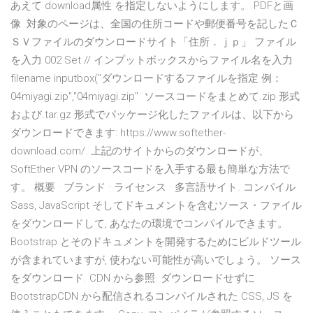
あえて download属性 を指定しないようにします。 PDFと画
像 対象のページは、全国の住所コードや郵便番号を記したＣ
ＳＶファイルのダウンロードサイト「住所．ｊｐ」 ファイル
を入力 002 Set // インプットボックスからファイル名を入力
filename inputbox("ダウンロードするファイルを指定 例：
04miyagi.zip","04miyagi.zip" ソースコードをまとめて.zip 形式
および.tar.gz 形式でパッケージ化したファイルは、以下から
ダウンロードできます: https://www.softether-
download.com/. 上記のサイトからのダウンロードが、
SoftEther VPN のソースコードを入手する最も簡単な方法で
す。 概要 · ブランド · ライセンス · 多言語サイト. コンパイル
Sass, JavaScript そしてドキュメントを含むソース・ファイル
をダウンロードして, あなたの環境でコンパイルできます。
Bootstrap とそのドキュメントを開発するためにビルドツール
が含まれていますが, 使わない可能性が高いでしょう。 ソース
をダウンロード. CDN から参照. ダウンロードせずに
BootstrapCDN から配信されるコンパイルされた CSS, JS を