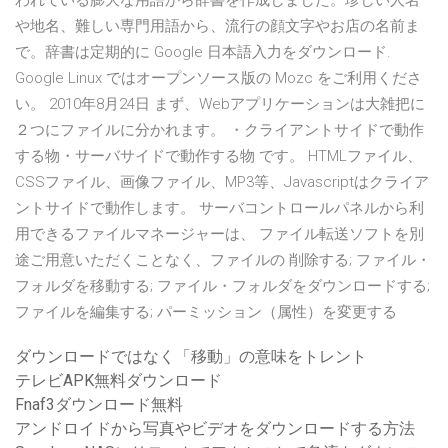
われている膨大な用語から辞書を作成しました。珍しい人名
や地名、難しい専門用語から、流行の顔文字やお店の名前ま
で。辞書は定期的に Google 日本語入力をダウンロード.
Google Linux ではオープンソース版の Mozc をご利用くださ
い。 2010年8月24日 まず、Webアプリケーションは大雑把に
２つにファイルに分かれます。 ・クライアントサイドで動作
する物・サーバサイドで動作する物 です。 HTMLファイル、
CSSファイル、画像ファイル、MP3等、Javascriptはクライア
ントサイドで動作します。 サーバコントロールパネルから利
用できるファイルマネージャーは、 ファイル転送ソフトを別
途ご用意いただくことなく、ファイルの 削除する; ファイル・
フォルダを移動する; ファイル・フォルダをダウンロードする;
ファイルを編集する; パーミッション（属性）を変更する
ダウンロードではなく「移動」の意味をトレント
テレビAPK無料ダウンロード
Fnaf3ダウンロード無料
アンドロイドから写真やビデオをダウンロードする方法