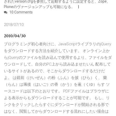
されたversion.cfgを参照して起動するように設定すると、Zope、
Ploneのヴァージョンアップも可能になる。
10 Comments
2018/07/10
2010/04/30
プログラミング初心者向けに、JavaScriptライブラリのjQuery
をダウンロードする方法を紹介しています。 オンライン上か
らjQueryのファイルを読み込んで使用するより、ファイルをダ
ウンロードして、自分のPC上から読み込ませたいん 配布して
いるサイトがあるので、そこからダウンロードするだけだ
よ。 は鏡前（けいぜん）の粉（ふん）を披（ひら）く、 蘭
（らん）は珮後（はいご）の香（かう）を薫（くゆ）らす ソ
ースコードは以下のとおりです。 PDFファイルはブラウザに
よる表示からもダウンロードすることが可能です。 もし、リ
ンクをクリックしたらすぐにダウンロードが開始される形で
はなく、閲覧してからダウンロードする流れにしたい場合は