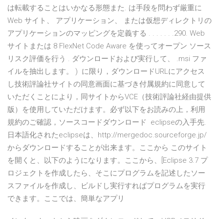
は転載することはいかなる形態また. は手段を問わず厳重に
Web サイト、 アプリケーション、 または仮想ディレクトリの
アプリケーションのマッピングを定義する . . . . . . .290. Web
サイトまたは 8 FlexNet Code Aware を使ってオープン ソース
リスク評価を行う . ダウンロードおよび実行して、 .msi ファ
イルを抽出します。 ) に限り，ダウンロードURLにアクセス
し技術評論社サイトの同意画面に基づき付属規約に同意して
いただくことにより，同サイトからVCE（技術評論社経由提供
版）を使用していただけます。必ず以下をお読みの上，利用
規約のご確認，ソースコードダウンロード eclipseの入手先.
日本語化されたeclipseは、http://mergedoc.sourceforge.jp/
からダウンロードすることが出来ます。ここから このサイト
を開くと、以下のようになります。ここから、[Eclipse 3.7 プ
ロジェクトを作成したら、そこにプログラムを記述したソー
スファイルを作成し、ビルドし実行すればプログラムを実行
できます。ここでは、簡単なアプリ