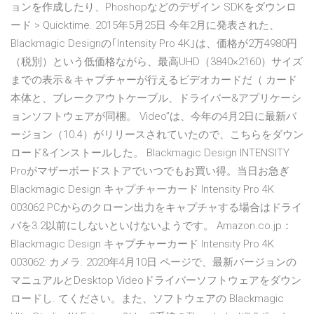
ョンを作成したり、Phoshopなどのデザイン SDKをダウンロ
ード > Quicktime. 2015年5月25日 今年2月に発表された、
Blackmagic Designの｢Intensity Pro 4K｣は、価格が2万4980円
（税別）という低価格ながら、最高UHD（3840×2160）サイズ
までの表示＆キャプチャーが行えるビデオカードだ（ カード
本体と、ブレークアウトケーブル、ドライバー&アプリケーシ
ョンソフトウェアが同梱。 Video”は、今年の4月2日に最新バ
ージョン（10.4）がリリースされていたので、こちらをダウン
ロード&インストールした。 Blackmagic Design INTENSITY
Proがマザーボードストアでいつでもお買い得。当日お急ぎ
Blackmagic Design キャプチャーカード Intensity Pro 4K
003062 PCからのクローン出力をキャプチャする場合はドライ
バを3.2以前にしないといけないようです。 Amazon.co.jp：
Blackmagic Design キャプチャーカード Intensity Pro 4K
003062: カメラ. 2020年4月10日 ページで、最新バージョンの
マニュアルとDesktop Videoドライバーソフトウェアをダウン
ロードし. てください。また、ソフトウェアの Blackmagic