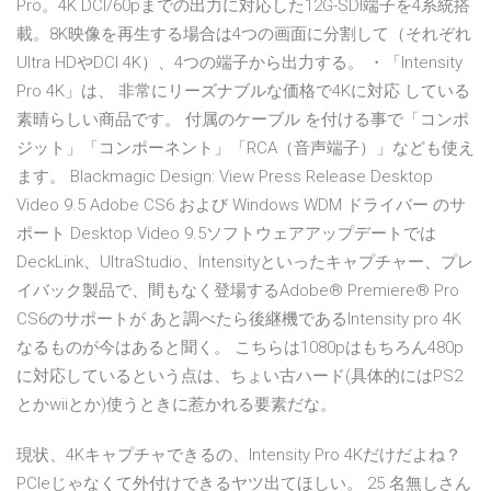
Pro。4K DCI/60pまでの出力に対応した12G-SDI端子を4系統搭
載。8K映像を再生する場合は4つの画面に分割して（それぞれ
Ultra HDやDCI 4K）、4つの端子から出力する。 ・「Intensity
Pro 4K」は、 非常にリーズナブルな価格で4Kに対応 している
素晴らしい商品です。 付属のケーブル を付ける事で「コンポ
ジット」「コンポーネント」「RCA（音声端子）」なども使え
ます。 Blackmagic Design: View Press Release Desktop
Video 9.5 Adobe CS6 および Windows WDM ドライバー のサ
ポート Desktop Video 9.5ソフトウェアアップデートでは
DeckLink、UltraStudio、Intensityといったキャプチャー、プレ
イバック製品で、間もなく登場するAdobe® Premiere® Pro
CS6のサポートが あと調べたら後継機であるIntensity pro 4K
なるものが今はあると聞く。 こちらは1080pはもちろん480p
に対応しているという点は、ちょい古ハード(具体的にはPS2
とかwiiとか)使うときに惹かれる要素だな。
現状、4Kキャプチャできるの、Intensity Pro 4Kだけだよね？
PCIeじゃなくて外付けできるヤツ出てほしい。 25 名無しさん