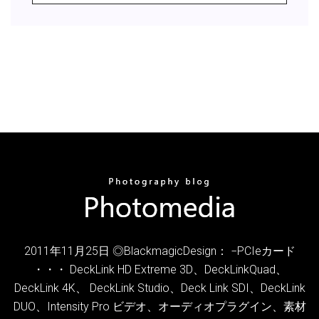
2011年11月25日 ◎BlackmagicDesign： −PCIeカード
・・・ DeckLink HD Extreme 3D、DeckLinkQuad、
DeckLink 4K、 DeckLink Studio、Deck Link SDI、DeckLink
DUO、Intensity Pro ビデオ、オーディオプラグイン、素材