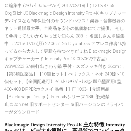
＠編集中 (ﾜｯﾁｮｲ 9b6c-PVeP) 2017/03/18(土) 12:03:37.55
ID:gj5HzhiJ0 Blackmagic Design Intensity Pro 4K キャプチャー
デバイスなら3年保証付のサウンドハウス！楽器・音響機器の
ネット通販最大手、全商品を安心の低価格にてご提供。 そし
て4k持ってないからやっぱり知らん 288 ： 名無しさん＠編集
中 ：2015/07/06(月) 22:06:51.26 ID:yotaLxss アマレコ作者4k持
ってるから大人しく更新を待つべきだょね Blackmagic Design
キャプチャーカード Intensity Pro 4K 003062(中古品) -
WSW0203 SA銅打出さわり鍋 手付・スズメッキ付き 36cm :_,
【第3類医薬品】【10個セット】べリックス・ネオ 240錠 ×10
個セット, 【全国配送可】-ﾍﾞｽﾄｾﾚｸﾄﾊﾞｰﾅｼ地･凹凸壁面用L型
400×400 DIPPERホクメイ 品番【】F11863-【介護用品
【Blackmagic Design】Intensityシリーズ 18th [転載禁
止]©2ch.net 旧サポートセンター ※旧バージョンのドライバ
ーがダウンロード
Blackmagic Design Intensity Pro 4K 主な特徴 Intensity
Pro 4Kは、ビデオを簡単に、高品質でコンピュータ