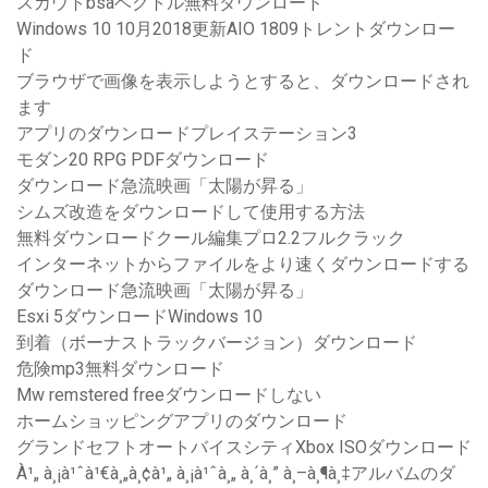
スカウトbsaベクトル無料ダウンロード
Windows 10 10月2018更新AIO 1809トレントダウンロー
ド
ブラウザで画像を表示しようとすると、ダウンロードされ
ます
アプリのダウンロードプレイステーション3
モダン20 RPG PDFダウンロード
ダウンロード急流映画「太陽が昇る」
シムズ改造をダウンロードして使用する方法
無料ダウンロードクール編集プロ2.2フルクラック
インターネットからファイルをより速くダウンロードする
ダウンロード急流映画「太陽が昇る」
Esxi 5ダウンロードWindows 10
到着（ボーナストラックバージョン）ダウンロード
危険mp3無料ダウンロード
Mw remstered freeダウンロードしない
ホームショッピングアプリのダウンロード
グランドセフトオートバイスシティXbox ISOダウンロード
À¹„ à¸¡à¹ˆà¹€à¸„à¸¢à¹„ à¸¡à¹ˆà¸„ à¸´à¸” à¸–à¸¶à¸‡アルバムのダ