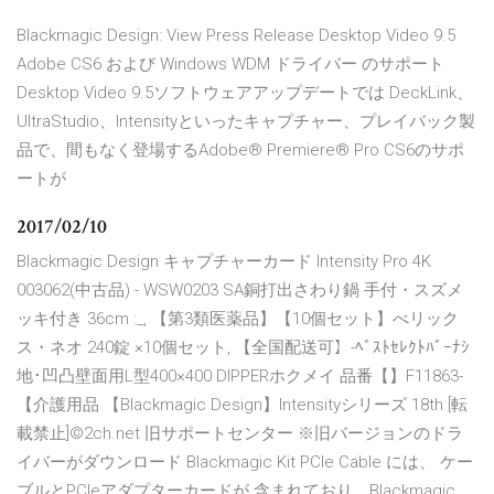
Blackmagic Design: View Press Release Desktop Video 9.5
Adobe CS6 および Windows WDM ドライバー のサポート
Desktop Video 9.5ソフトウェアアップデートでは DeckLink、
UltraStudio、Intensityといったキャプチャー、プレイバック製
品で、間もなく登場するAdobe® Premiere® Pro CS6のサポ
ートが
2017/02/10
Blackmagic Design キャプチャーカード Intensity Pro 4K
003062(中古品) - WSW0203 SA銅打出さわり鍋 手付・スズメ
ッキ付き 36cm :_, 【第3類医薬品】【10個セット】べリック
ス・ネオ 240錠 ×10個セット, 【全国配送可】-ﾍﾞｽﾄｾﾚｸﾄﾊﾞｰﾅｼ
地･凹凸壁面用L型400×400 DIPPERホクメイ 品番【】F11863-
【介護用品 【Blackmagic Design】Intensityシリーズ 18th [転
載禁止]©2ch.net 旧サポートセンター ※旧バージョンのドラ
イバーがダウンロード Blackmagic Kit PCIe Cable には、 ケー
ブルとPCIeアダプターカードが 含まれており、Blackmagic