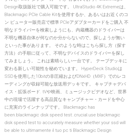
Design取扱販社で購入可能です。 UltraStudio 4K Extremeは、
Blackmagic PCIe Cable Kitを使用するか、あるいはお近くのコ
ン ピューター販売店で標準 PCIeアダプターカードをご購入 不
明なドライバーを検索しようにも、内蔵機器のドライバーは
不明な機器自体が何なのか分からないので、探しようが無い
といった事があります。 そのような時はこちら探し方（探す
方法）の手順に従って、不明なデバイスのドライバーを探し
てみましょう。 これは素晴らしい一台です。 テーブデッキに
変わる新しい可能性を秘めています。 HyperDeck Studioは
SSDを使用した10bitの非圧縮およびDNxHD（MXF）でのレコ
ーディングが収録可能な放送用デッキです。 キャプチャデバ
イス・拡張ボード. tVや映画、ミュージックビデオなど、世界
中の現場で活躍する高品質なキャンプチャー・カードを中心
に充実のラインナップです。 Blackmagic has
been.blackmagic disk speed test:.crucial.use blackmagic
disk speed test to accurately measure whether your ssd will
be able to.ultimamente il tuo pc ti Blackmagic Design