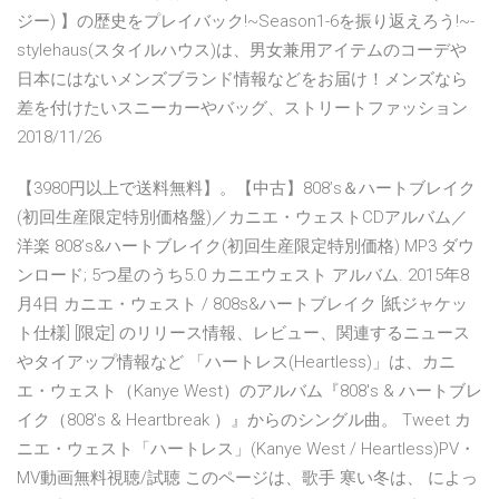
ジー) 】の歴史をプレイバック!~Season1-6を振り返えろう!~-
stylehaus(スタイルハウス)は、男女兼用アイテムのコーデや
日本にはないメンズブランド情報などをお届け！メンズなら
差を付けたいスニーカーやバッグ、ストリートファッション
2018/11/26
【3980円以上で送料無料】。【中古】808’s＆ハートブレイク
(初回生産限定特別価格盤)／カニエ・ウェストCDアルバム／
洋楽 808’s&ハートブレイク(初回生産限定特別価格) MP3 ダウ
ンロード; 5つ星のうち5.0 カニエウェスト アルバム. 2015年8
月4日 カニエ・ウェスト / 808s&ハートブレイク [紙ジャケッ
ト仕様] [限定] のリリース情報、レビュー、関連するニュース
やタイアップ情報など 「ハートレス(Heartless)」は、カニ
エ・ウェスト（Kanye West）のアルバム『808's & ハートブレ
イク（808's & Heartbreak ）』からのシングル曲。 Tweet カ
ニエ・ウェスト「ハートレス」(Kanye West / Heartless)PV・
MV動画無料視聴/試聴 このページは、歌手 寒い冬は、 によっ