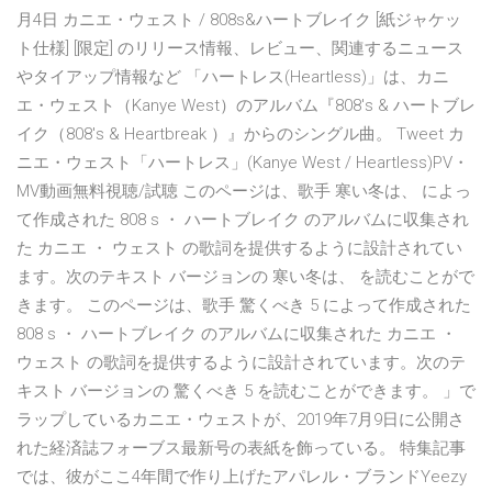
月4日 カニエ・ウェスト / 808s&ハートブレイク [紙ジャケッ
ト仕様] [限定] のリリース情報、レビュー、関連するニュース
やタイアップ情報など 「ハートレス(Heartless)」は、カニ
エ・ウェスト（Kanye West）のアルバム『808's & ハートブレ
イク（808's & Heartbreak ）』からのシングル曲。 Tweet カ
ニエ・ウェスト「ハートレス」(Kanye West / Heartless)PV・
MV動画無料視聴/試聴 このページは、歌手 寒い冬は、 によっ
て作成された 808 s ・ ハートブレイク のアルバムに収集され
た カニエ ・ ウェスト の歌詞を提供するように設計されてい
ます。次のテキスト バージョンの 寒い冬は、 を読むことがで
きます。 このページは、歌手 驚くべき 5 によって作成された
808 s ・ ハートブレイク のアルバムに収集された カニエ ・
ウェスト の歌詞を提供するように設計されています。次のテ
キスト バージョンの 驚くべき 5 を読むことができます。 」で
ラップしているカニエ・ウェストが、2019年7月9日に公開さ
れた経済誌フォーブス最新号の表紙を飾っている。 特集記事
では、彼がここ4年間で作り上げたアパレル・ブランドYeezy