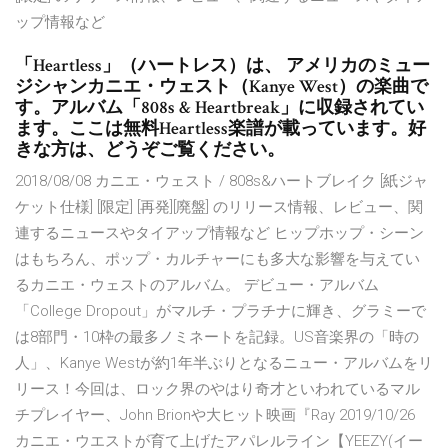
ップ情報など
「Heartless」（ハートレス）は、 アメリカのミュー
ジシャンカニエ・ウェスト（Kanye West）の楽曲で
す。アルバム「808s & Heartbreak」に収録されてい
ます。ここは無料Heartless楽譜が載っています。好
きな方は、どうぞご覧ください。
2018/08/08 カニエ・ウェスト / 808s&ハートブレイク [紙ジャ
ケット仕様] [限定] [再発][廃盤] のリリース情報、レビュー、関
連するニュースやタイアップ情報など ヒップホップ・シーン
はもちろん、ポップ・カルチャーにも多大な影響を与えてい
るカニエ・ウェストのアルバム。 デビュー・アルバム
「College Dropout」がマルチ・プラチナに輝き、グラミーで
は8部門・10枠の最多ノミネートを記録。US音楽界の「時の
人」、Kanye Westが約1年半ぶりとなるニュー・アルバムをリ
リース！今回は、ロック界のやはり奇才といわれているマル
チプレイヤー、John Brionや大ヒット映画『Ray 2019/10/26
カニエ・ウエストが育て上げたアパレルライン【YEEZY(イー